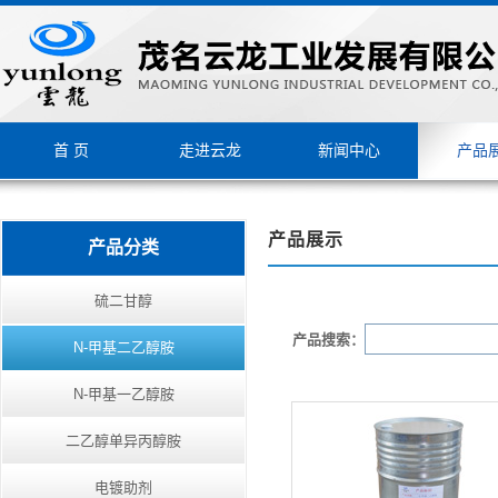
首 页
走进云龙
新闻中心
产品
产品展示
产品分类
硫二甘醇
产品搜索：
N-甲基二乙醇胺
N-甲基一乙醇胺
二乙醇单异丙醇胺
电镀助剂